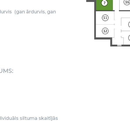
urvis (gan ārdurvis, gan
UMS:
ividuāls siltuma skaitījās