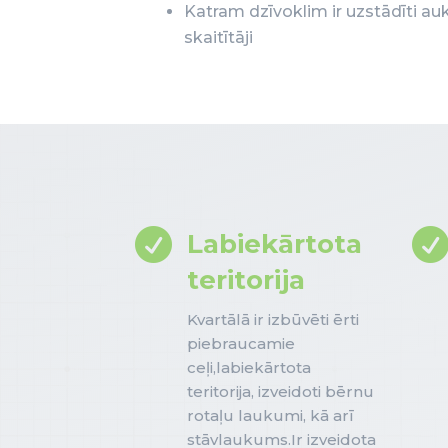
Katram dzīvoklim ir uzstādīti au
skaitītāji

Labiekārtota
teritorija
Kvartālā ir izbūvēti ērti
piebraucamie
ceļi,labiekārtota
teritorija, izveidoti bērnu
rotaļu laukumi, kā arī
stāvlaukums.Ir izveidota