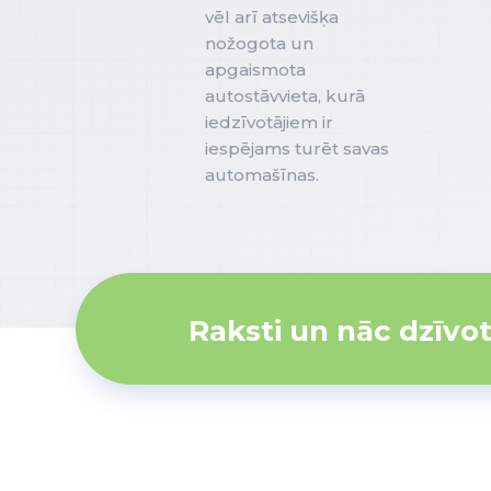
vēl arī atsevišķa
nožogota un
apgaismota
autostāvvieta, kurā
iedzīvotājiem ir
iespējams turēt savas
automašīnas.
Raksti un nāc dzīvot