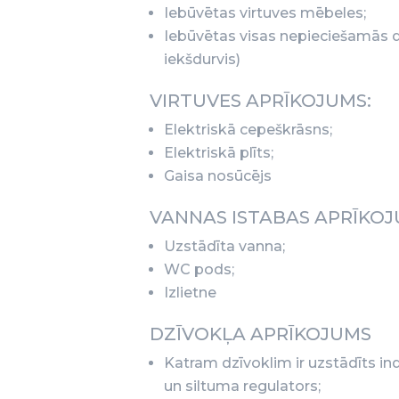
Iebūvētas virtuves mēbeles;
Iebūvētas visas nepieciešamās d
iekšdurvis)
VIRTUVES APRĪKOJUMS:
Elektriskā cepeškrāsns;
Elektriskā plīts;
Gaisa nosūcējs
VANNAS ISTABAS APRĪKOJ
Uzstādīta vanna;
WC pods;
Izlietne
DZĪVOKĻA APRĪKOJUMS
Katram dzīvoklim ir uzstādīts ind
un siltuma regulators;