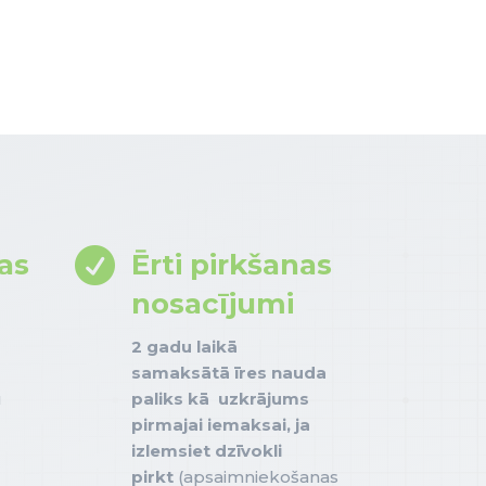

as
Ērti pirkšanas
nosacījumi
2 gadu laikā
samaksātā īres nauda
u
paliks kā uzkrājums
pirmajai iemaksai, ja
izlemsiet dzīvokli
pirkt
(apsaimniekošanas