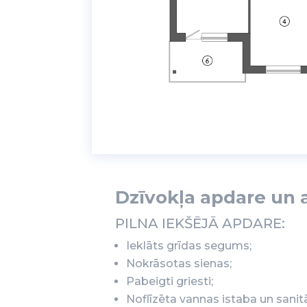
Dzīvokļa apdare un 
PILNA IEKŠĒJĀ APDARE:
Ieklāts grīdas segums;
Nokrāsotas sienas;
Pabeigti griesti;
Noflīzēta vannas istaba un sanit