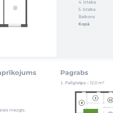
4. Istaba
5. Istaba
Balkons
Kopā
aprīkojums
Pagrabs
Palīgtelpa – 12,0 m²
ārais mezgls;