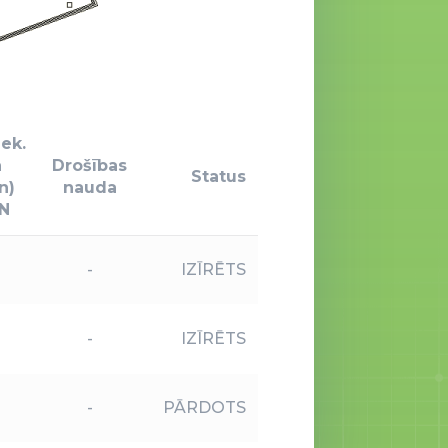
ek.
a
Drošības
Status
n)
nauda
N
-
IZĪRĒTS
-
IZĪRĒTS
-
PĀRDOTS