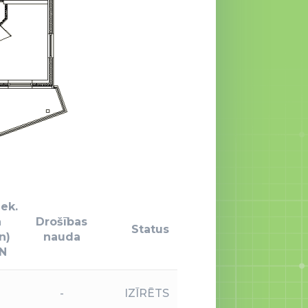
ek.
a
Drošības
Status
n)
nauda
N
-
IZĪRĒTS