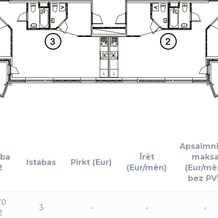
Apsaimni
ība
Īrēt
maks
Istabas
Pirkt (Eur)
2
(Eur/mēn)
(Eur/mē
bez PV
70
3
-
-
-
2