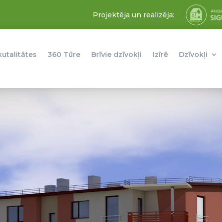
Projektēja un realizēja:
kutalitātes
360 Tūre
Brīvie dzīvokļi
Izīrē
Dzīvokļi