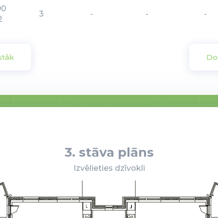
90
3
-
-
-
2
stāk
Do
3. stāva plāns
Izvēlieties dzīvokli