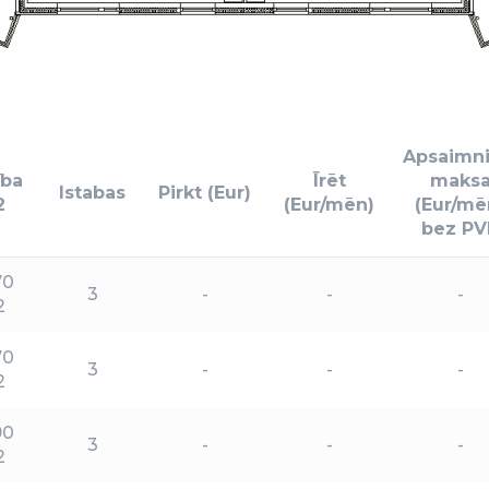
Apsaimni
ība
Īrēt
maks
Istabas
Pirkt (Eur)
2
(Eur/mēn)
(Eur/mē
bez PV
70
3
-
-
-
2
70
3
-
-
-
2
90
3
-
-
-
2