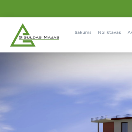
Sākums
Noliktavas
A