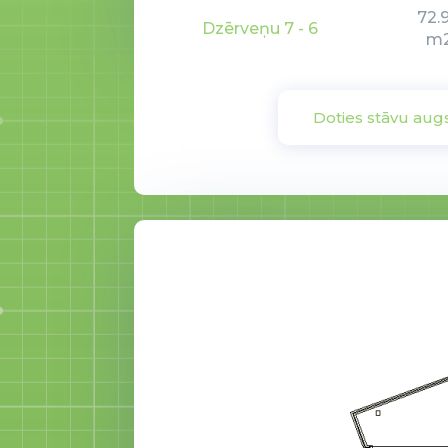
72.
Dzērveņu 7 - 6
m
Doties stāvu aug