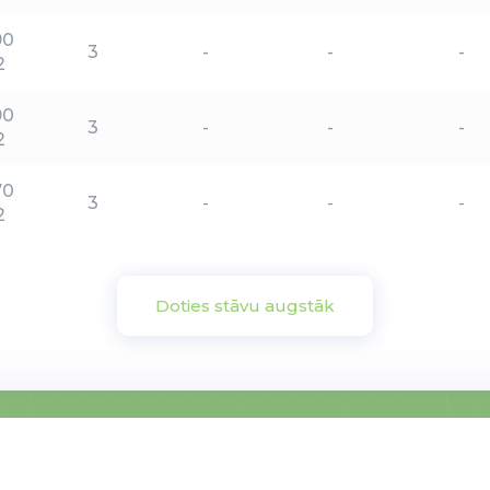
90
3
-
-
-
2
90
3
-
-
-
2
70
3
-
-
-
2
Doties stāvu augstāk