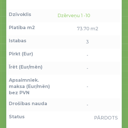
Dzīvoklis
Dzērveņu 1 -10
Platība m2
73.70 m2
Istabas
3
Pirkt (Eur)
-
Īrēt (Eur/mēn)
-
Apsaimniek.
maksa (Eur/mēn)
-
bez PVN
Drošības nauda
-
Status
PĀRDOTS