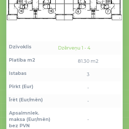
Dzīvoklis
Dzērveņu 1 - 4
Platība m2
81.30 m2
Istabas
3
Pirkt (Eur)
-
Īrēt (Eur/mēn)
-
Apsaimniek.
maksa (Eur/mēn)
-
bez PVN