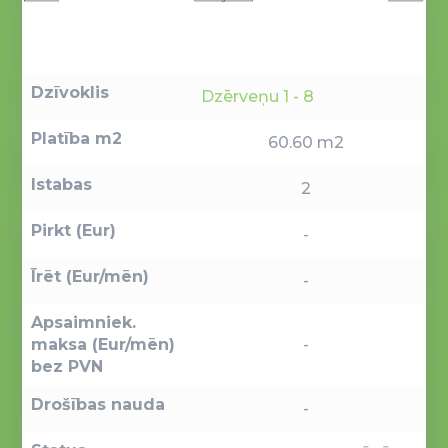
Dzīvoklis
Dzērveņu 1 - 8
Platība m2
60.60 m2
Istabas
2
Pirkt (Eur)
-
Īrēt (Eur/mēn)
-
Apsaimniek.
maksa (Eur/mēn)
-
bez PVN
Drošības nauda
-