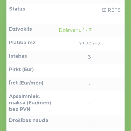
Status
IZĪRĒTS
Dzīvoklis
Dzērveņu 1 - 7
Platība m2
73.70 m2
Istabas
3
Pirkt (Eur)
-
Īrēt (Eur/mēn)
-
Apsaimniek.
maksa (Eur/mēn)
-
bez PVN
Drošības nauda
-