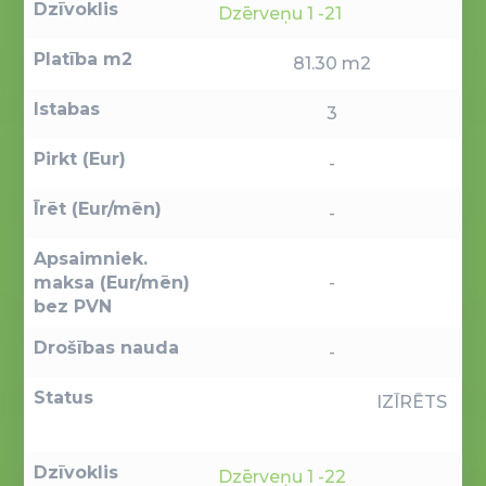
Dzīvoklis
Dzērveņu 1 -21
Platība m2
81.30 m2
Istabas
3
Pirkt (Eur)
-
Īrēt (Eur/mēn)
-
Apsaimniek.
maksa (Eur/mēn)
-
bez PVN
Drošības nauda
-
Status
IZĪRĒTS
Dzīvoklis
Dzērveņu 1 -22