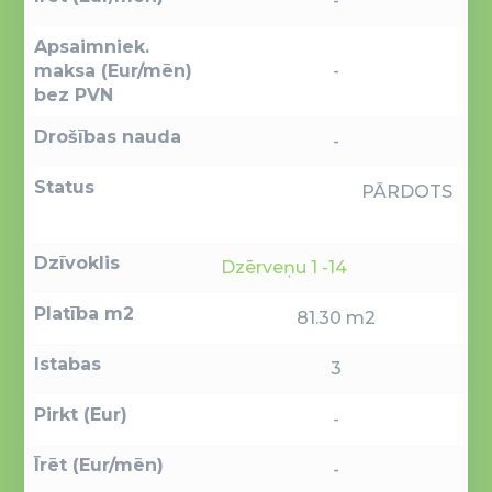
-
Apsaimniek.
maksa (Eur/mēn)
-
bez PVN
Drošības nauda
-
Status
PĀRDOTS
Dzīvoklis
Dzērveņu 1 -14
Platība m2
81.30 m2
Istabas
3
Pirkt (Eur)
-
Īrēt (Eur/mēn)
-