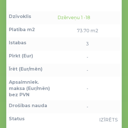
Dzīvoklis
Dzērveņu 1 -18
Platība m2
73.70 m2
Istabas
3
Pirkt (Eur)
-
Īrēt (Eur/mēn)
-
Apsaimniek.
maksa (Eur/mēn)
-
bez PVN
Drošības nauda
-
Status
IZĪRĒTS