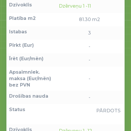
Dzīvoklis
Dzērveņu 1 -11
Platība m2
81.30 m2
Istabas
3
Pirkt (Eur)
-
Īrēt (Eur/mēn)
-
Apsaimniek.
maksa (Eur/mēn)
-
bez PVN
Drošības nauda
-
Status
PĀRDOTS
Dzīvoklis
Dzērveņu 1 -12