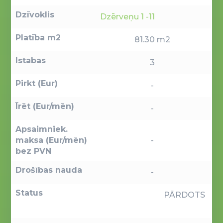
Dzīvoklis
Dzērveņu 1 -11
Platība m2
81.30 m2
Istabas
3
Pirkt (Eur)
-
Īrēt (Eur/mēn)
-
Apsaimniek.
maksa (Eur/mēn)
-
bez PVN
Drošības nauda
-
Status
PĀRDOTS