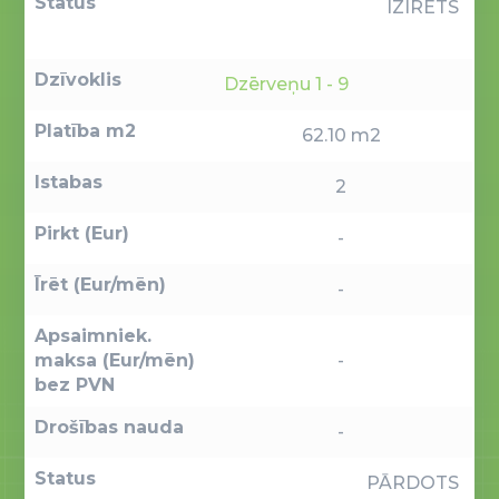
Status
IZĪRĒTS
Dzīvoklis
Dzērveņu 1 - 9
Platība m2
62.10 m2
Istabas
2
Pirkt (Eur)
-
Īrēt (Eur/mēn)
-
Apsaimniek.
maksa (Eur/mēn)
-
bez PVN
Drošības nauda
-
Status
PĀRDOTS