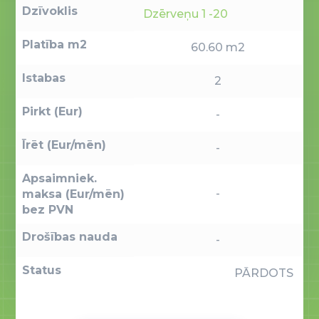
Dzīvoklis
Dzērveņu 1 -20
Platība m2
60.60 m2
Istabas
2
Pirkt (Eur)
-
Īrēt (Eur/mēn)
-
Apsaimniek.
-
maksa (Eur/mēn)
bez PVN
Drošības nauda
-
Status
PĀRDOTS