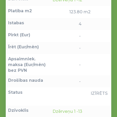
Platība m2
123.80 m2
Istabas
4
Pirkt (Eur)
-
Īrēt (Eur/mēn)
-
Apsaimniek.
maksa (Eur/mēn)
-
bez PVN
Drošības nauda
-
Status
IZĪRĒTS
Dzīvoklis
Dzērveņu 1 -13