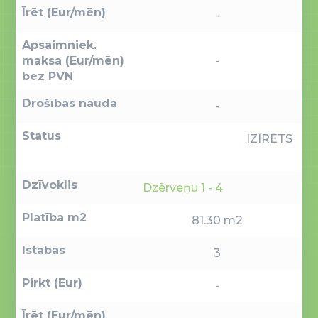
Īrēt (Eur/mēn)
-
Apsaimniek.
maksa (Eur/mēn)
-
bez PVN
Drošības nauda
-
Status
IZĪRĒTS
Dzīvoklis
Dzērveņu 1 - 4
Platība m2
81.30 m2
Istabas
3
Pirkt (Eur)
-
Īrēt (Eur/mēn)