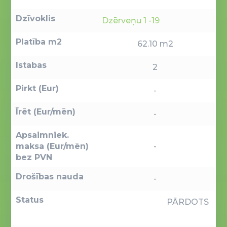
Dzīvoklis
Dzērveņu 1 -19
Platība m2
62.10 m2
Istabas
2
Pirkt (Eur)
-
Īrēt (Eur/mēn)
-
Apsaimniek.
maksa (Eur/mēn)
-
bez PVN
Drošības nauda
-
Status
PĀRDOTS