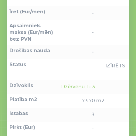
Īrēt (Eur/mēn)
-
Apsaimniek.
maksa (Eur/mēn)
-
bez PVN
Drošības nauda
-
Status
IZĪRĒTS
Dzīvoklis
Dzērveņu 1 - 3
Platība m2
73.70 m2
Istabas
3
Pirkt (Eur)
-