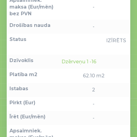
Apsaimniek.
maksa (Eur/mēn)
-
bez PVN
Drošības nauda
-
Status
IZĪRĒTS
Dzīvoklis
Dzērveņu 1 -16
Platība m2
62.10 m2
Istabas
2
Pirkt (Eur)
-
Īrēt (Eur/mēn)
-
Apsaimniek.