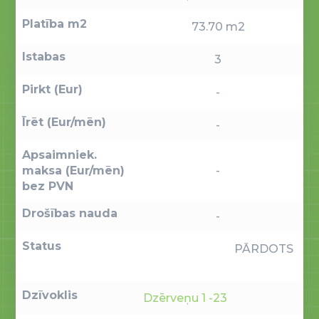
Platība m2
73.70 m2
Istabas
3
Pirkt (Eur)
-
Īrēt (Eur/mēn)
-
Apsaimniek.
maksa (Eur/mēn)
-
bez PVN
Drošības nauda
-
Status
PĀRDOTS
Dzīvoklis
Dzērveņu 1 -23