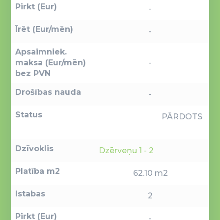
Pirkt (Eur)
-
Īrēt (Eur/mēn)
-
Apsaimniek.
maksa (Eur/mēn)
-
bez PVN
Drošības nauda
-
Status
PĀRDOTS
Dzīvoklis
Dzērveņu 1 - 2
Platība m2
62.10 m2
Istabas
2
Pirkt (Eur)
-