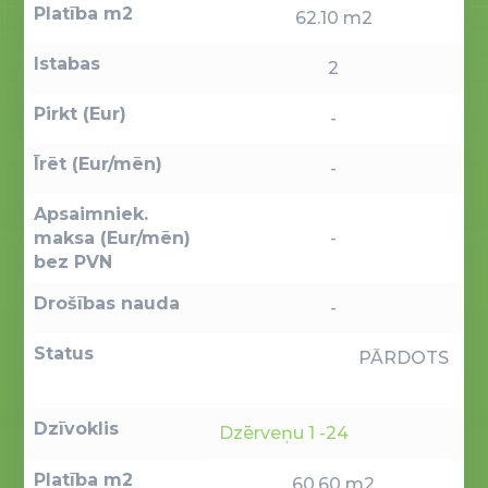
Platība m2
62.10 m2
Istabas
2
Pirkt (Eur)
-
Īrēt (Eur/mēn)
-
Apsaimniek.
maksa (Eur/mēn)
-
bez PVN
Drošības nauda
-
Status
PĀRDOTS
Dzīvoklis
Dzērveņu 1 -24
Platība m2
60.60 m2