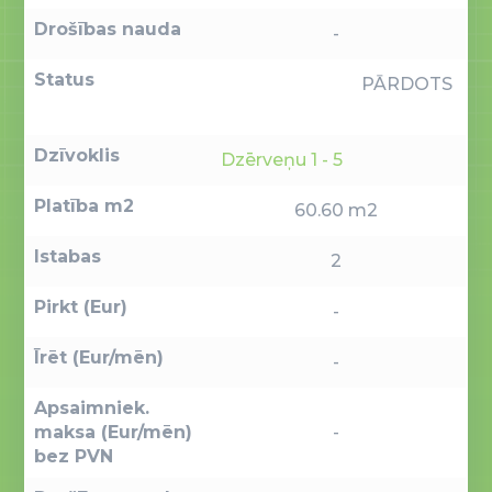
Drošības nauda
-
Status
PĀRDOTS
Dzīvoklis
Dzērveņu 1 - 5
Platība m2
60.60 m2
Istabas
2
Pirkt (Eur)
-
Īrēt (Eur/mēn)
-
Apsaimniek.
maksa (Eur/mēn)
-
bez PVN