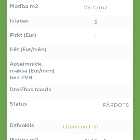
Platība m2
73.70 m2
Istabas
3
Pirkt (Eur)
-
Īrēt (Eur/mēn)
-
Apsaimniek.
maksa (Eur/mēn)
-
bez PVN
Drošības nauda
-
Status
PĀRDOTS
Dzīvoklis
Dzērveņu 1 -21
Platība m2