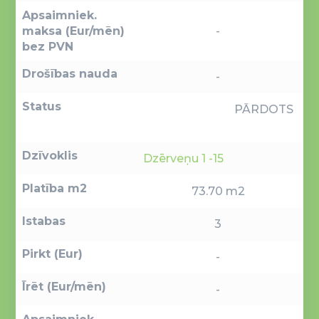
Apsaimniek.
maksa (Eur/mēn)
-
bez PVN
Drošības nauda
-
Status
PĀRDOTS
Dzīvoklis
Dzērveņu 1 -15
Platība m2
73.70 m2
Istabas
3
Pirkt (Eur)
-
Īrēt (Eur/mēn)
-