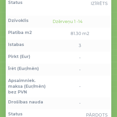
Status
IZĪRĒTS
Dzīvoklis
Dzērveņu 1 -14
Platība m2
81.30 m2
Istabas
3
Pirkt (Eur)
-
Īrēt (Eur/mēn)
-
Apsaimniek.
maksa (Eur/mēn)
-
bez PVN
Drošības nauda
-
Status
PĀRDOTS