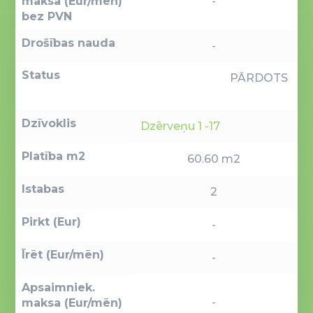
maksa (Eur/mēn)
-
bez PVN
Drošības nauda
-
Status
PĀRDOTS
Dzīvoklis
Dzērveņu 1 -17
Platība m2
60.60 m2
Istabas
2
Pirkt (Eur)
-
Īrēt (Eur/mēn)
-
Apsaimniek.
-
maksa (Eur/mēn)