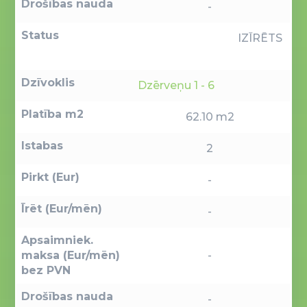
Drošības nauda
-
Status
IZĪRĒTS
Dzīvoklis
Dzērveņu 1 - 6
Platība m2
62.10 m2
Istabas
2
Pirkt (Eur)
-
Īrēt (Eur/mēn)
-
Apsaimniek.
maksa (Eur/mēn)
-
bez PVN
Drošības nauda
-