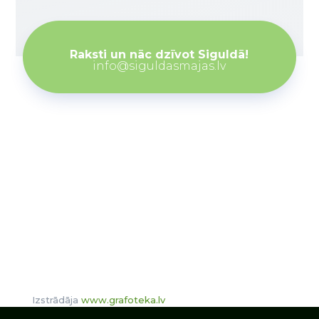
Raksti un nāc dzīvot Siguldā!
info@siguldasmajas.lv
Izstrādāja
www.grafoteka.lv