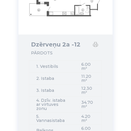
Dzērveņu 2a -12
PĀRDOTS
6.00
1. Vestibils
m²
11.20
2. Istaba
m²
12.30
3. Istaba
m²
4. Dzīv. istaba
34.70
ar virtuves
m²
zonu
5.
4.20
Vannasistaba
m²
6.00
Balkons