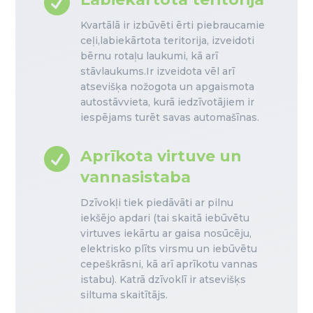

Kvartālā ir izbūvēti ērti piebraucamie
ceļi,labiekārtota teritorija, izveidoti
bērnu rotaļu laukumi, kā arī
stāvlaukums.Ir izveidota vēl arī
atsevišķa nožogota un apgaismota
autostāvvieta, kurā iedzīvotājiem ir
iespējams turēt savas automašīnas.

Aprīkota virtuve un
vannasistaba
Dzīvokļi tiek piedāvāti ar pilnu
iekšējo apdari (tai skaitā iebūvētu
virtuves iekārtu ar gaisa nosūcēju,
elektrisko plīts virsmu un iebūvētu
cepeškrāsni, kā arī aprīkotu vannas
istabu). Katrā dzīvoklī ir atsevišķs
siltuma skaitītājs.