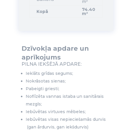
m²
74.40
Kopā
m²
Dzīvokļa apdare un
aprīkojums
PILNA IEKŠĒJĀ APDARE:
Ieklāts grīdas segums;
Nokrāsotas sienas;
Pabeigti griesti;
Noflīzēta vannas istaba un sanitārais
mezgls;
Iebūvētas virtuves mēbeles;
Iebūvētas visas nepieciešamās durvis
(gan ārdurvis, gan iekšdurvis)