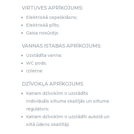
VIRTUVES APRĪKOJUMS:
Elektriskā cepeškrāsns;
Elektriskā plīts;
Gaisa nosūcējs
VANNAS ISTABAS APRĪKOJUMS:
Uzstādīta vanna;
WC pods;
Izlietne
DZĪVOKĻA APRĪKOJUMS
Katram dzīvoklim ir uzstādīts
individuāls siltuma skaitījās un siltuma
regulators;
Katram dzīvoklim ir uzstādīti aukstā un
siltā ūdens skaitītāji