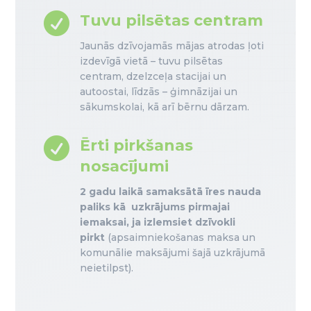

Tuvu pilsētas centram
Jaunās dzīvojamās mājas atrodas ļoti
izdevīgā vietā – tuvu pilsētas
centram, dzelzceļa stacijai un
autoostai, līdzās – ģimnāzijai un
sākumskolai, kā arī bērnu dārzam.

Ērti pirkšanas
nosacījumi
2 gadu laikā samaksātā īres nauda
paliks kā uzkrājums pirmajai
iemaksai, ja izlemsiet dzīvokli
pirkt
(apsaimniekošanas maksa un
komunālie maksājumi šajā uzkrājumā
neietilpst).