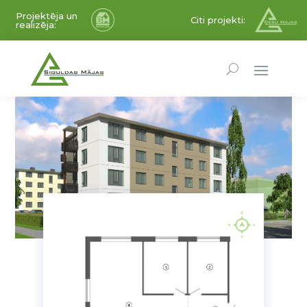
Projektēja un
Citi projekti:
realizēja: