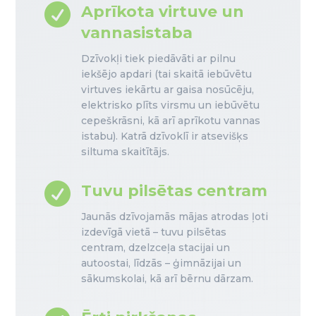

Aprīkota virtuve un
vannasistaba
Dzīvokļi tiek piedāvāti ar pilnu
iekšējo apdari (tai skaitā iebūvētu
virtuves iekārtu ar gaisa nosūcēju,
elektrisko plīts virsmu un iebūvētu
cepeškrāsni, kā arī aprīkotu vannas
istabu). Katrā dzīvoklī ir atsevišķs
siltuma skaitītājs.

Tuvu pilsētas centram
Jaunās dzīvojamās mājas atrodas ļoti
izdevīgā vietā – tuvu pilsētas
centram, dzelzceļa stacijai un
autoostai, līdzās – ģimnāzijai un
sākumskolai, kā arī bērnu dārzam.