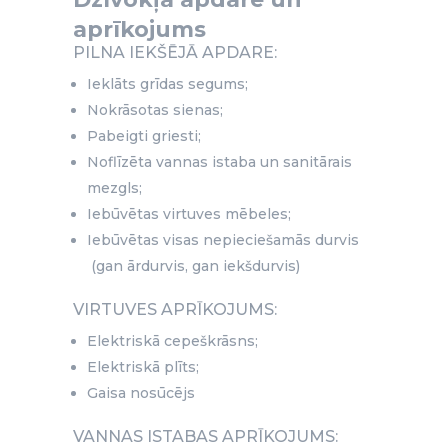
aprīkojums
PILNA IEKŠĒJĀ APDARE:
Ieklāts grīdas segums;
Nokrāsotas sienas;
Pabeigti griesti;
Noflīzēta vannas istaba un sanitārais
mezgls;
Iebūvētas virtuves mēbeles;
Iebūvētas visas nepieciešamās durvis
(gan ārdurvis, gan iekšdurvis)
VIRTUVES APRĪKOJUMS:
Elektriskā cepeškrāsns;
Elektriskā plīts;
Gaisa nosūcējs
VANNAS ISTABAS APRĪKOJUMS: