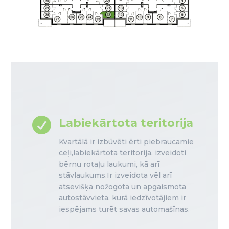

Labiekārtota teritorija
Kvartālā ir izbūvēti ērti piebraucamie
ceļi,labiekārtota teritorija, izveidoti
bērnu rotaļu laukumi, kā arī
stāvlaukums.Ir izveidota vēl arī
atsevišķa nožogota un apgaismota
autostāvvieta, kurā iedzīvotājiem ir
iespējams turēt savas automašīnas.