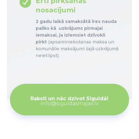

Ērti pirkšanas
nosacījumi
2 gadu laikā samaksātā īres nauda
paliks kā uzkrājums pirmajai
iemaksai, ja izlemsiet dzīvokli
pirkt
(apsaimniekošanas maksa un
komunālie maksājumi šajā uzkrājumā
neietilpst).
Raksti un nāc dzīvot Siguldā!
info@siguldasmajas.lv