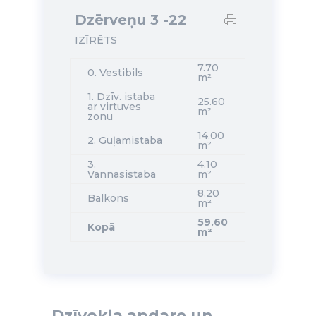
Dzērveņu 3 -22
IZĪRĒTS
7.70
0. Vestibils
m²
1. Dzīv. istaba
25.60
ar virtuves
m²
zonu
14.00
2. Guļamistaba
m²
3.
4.10
Vannasistaba
m²
8.20
Balkons
m²
59.60
Kopā
m²
Dzīvokļa apdare un