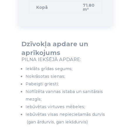
71.80
Kopā
m²
Dzīvokļa apdare un
aprīkojums
PILNA IEKŠĒJĀ APDARE:
Ieklāts grīdas segums;
Nokrāsotas sienas;
Pabeigti griesti;
Noflīzēta vannas istaba un sanitārais
mezgls;
Iebūvētas virtuves mēbeles;
Iebūvētas visas nepieciešamās durvis
(gan ārdurvis, gan iekšdurvis)