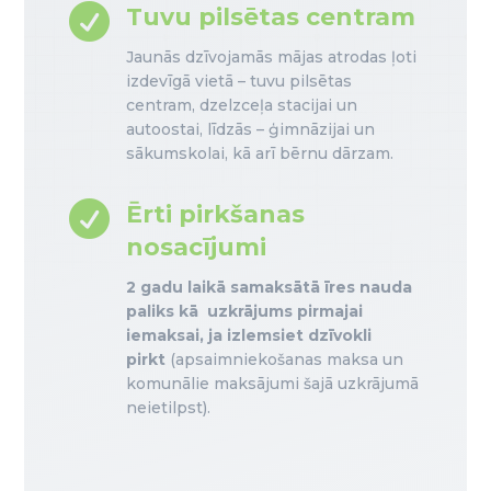

Tuvu pilsētas centram
Jaunās dzīvojamās mājas atrodas ļoti
izdevīgā vietā – tuvu pilsētas
centram, dzelzceļa stacijai un
autoostai, līdzās – ģimnāzijai un
sākumskolai, kā arī bērnu dārzam.

Ērti pirkšanas
nosacījumi
2 gadu laikā samaksātā īres nauda
paliks kā uzkrājums pirmajai
iemaksai, ja izlemsiet dzīvokli
pirkt
(apsaimniekošanas maksa un
komunālie maksājumi šajā uzkrājumā
neietilpst).