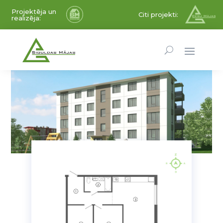
Projektēja un
Citi projekti:
realizēja: