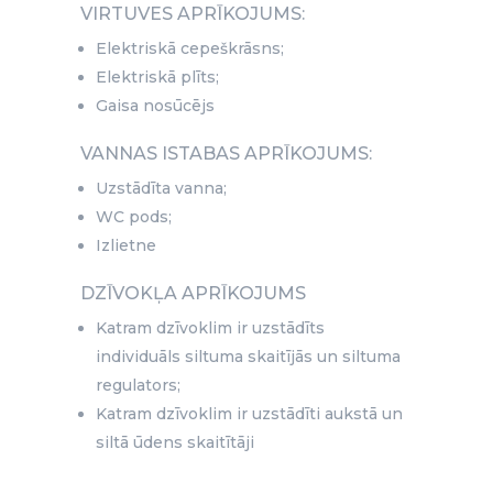
VIRTUVES APRĪKOJUMS:
Elektriskā cepeškrāsns;
Elektriskā plīts;
Gaisa nosūcējs
VANNAS ISTABAS APRĪKOJUMS:
Uzstādīta vanna;
WC pods;
Izlietne
DZĪVOKĻA APRĪKOJUMS
Katram dzīvoklim ir uzstādīts
individuāls siltuma skaitījās un siltuma
regulators;
Katram dzīvoklim ir uzstādīti aukstā un
siltā ūdens skaitītāji