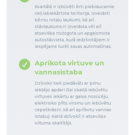
Kvartālā ir izbūvēti ērti piebraucamie
ceļi,labiekārtota teritorija, izveidoti
bērnu rotaļu laukumi, kā arī
stāvlaukums.Ir izveidota vēl arī
atsevišķa nožogota un apgaismota
autostāvvieta, kurā iedzīvotājiem ir
iespējams turēt savas automašīnas.

Aprīkota virtuve un
vannasistaba
Dzīvokļi tiek piedāvāti ar pilnu
iekšējo apdari (tai skaitā iebūvētu
virtuves iekārtu ar gaisa nosūcēju,
elektrisko plīts virsmu un iebūvētu
cepeškrāsni, kā arī aprīkotu vannas
istabu). Katrā dzīvoklī ir atsevišķs
siltuma skaitītājs.