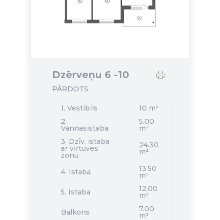
Dzērveņu 6 -10
PĀRDOTS
1. Vestibils
10 m²
2.
5.00
Vannasistaba
m²
3. Dzīv. istaba
24.30
ar virtuves
m²
zonu
13.50
4. Istaba
m²
12.00
5. Istaba
m²
7.00
Balkons
m²