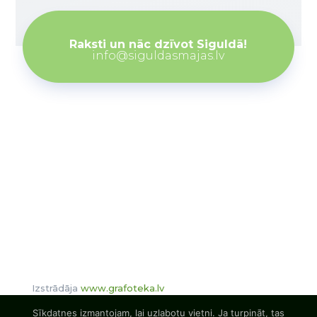
Raksti un nāc dzīvot Siguldā!
info@siguldasmajas.lv
Izstrādāja
www.grafoteka.lv
Sīkdatnes izmantojam, lai uzlabotu vietni. Ja turpināt, tas