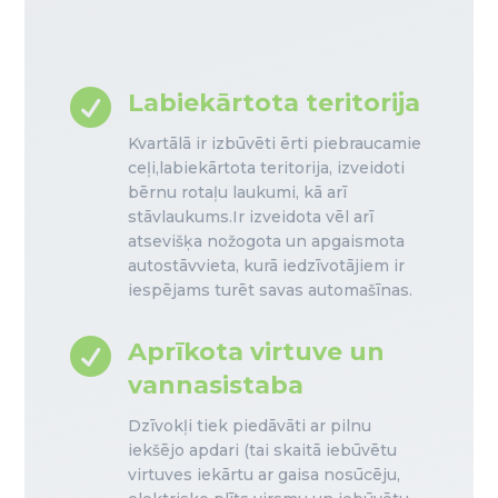

Labiekārtota teritorija
Kvartālā ir izbūvēti ērti piebraucamie
ceļi,labiekārtota teritorija, izveidoti
bērnu rotaļu laukumi, kā arī
stāvlaukums.Ir izveidota vēl arī
atsevišķa nožogota un apgaismota
autostāvvieta, kurā iedzīvotājiem ir
iespējams turēt savas automašīnas.

Aprīkota virtuve un
vannasistaba
Dzīvokļi tiek piedāvāti ar pilnu
iekšējo apdari (tai skaitā iebūvētu
virtuves iekārtu ar gaisa nosūcēju,