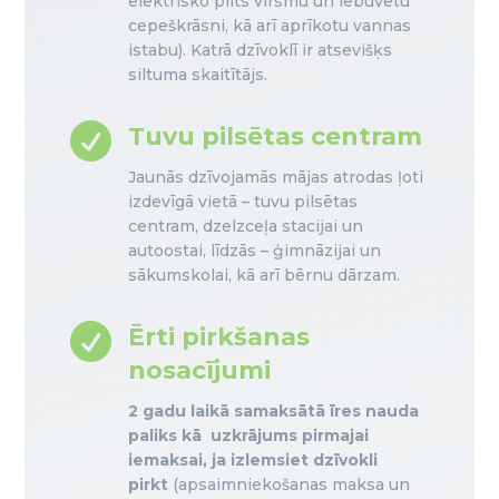
elektrisko plīts virsmu un iebūvētu
cepeškrāsni, kā arī aprīkotu vannas
istabu). Katrā dzīvoklī ir atsevišķs
siltuma skaitītājs.

Tuvu pilsētas centram
Jaunās dzīvojamās mājas atrodas ļoti
izdevīgā vietā – tuvu pilsētas
centram, dzelzceļa stacijai un
autoostai, līdzās – ģimnāzijai un
sākumskolai, kā arī bērnu dārzam.

Ērti pirkšanas
nosacījumi
2 gadu laikā samaksātā īres nauda
paliks kā uzkrājums pirmajai
iemaksai, ja izlemsiet dzīvokli
pirkt
(apsaimniekošanas maksa un