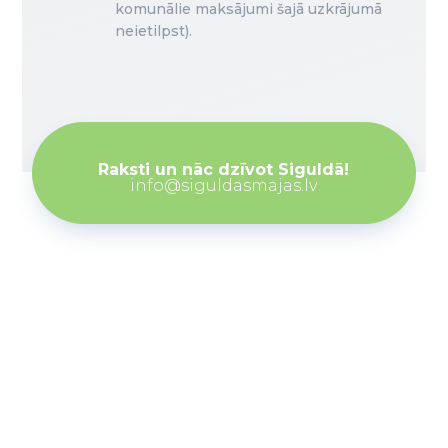
komunālie maksājumi šajā uzkrājumā
neietilpst).
Raksti un nāc dzīvot Siguldā!
info@siguldasmajas.lv