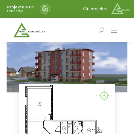
Projektēja un
Citi projekti:
realizēja: