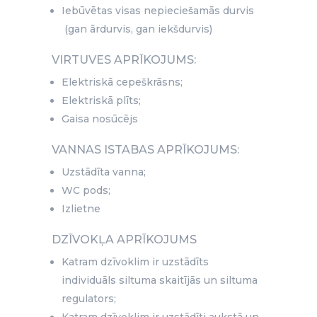
Iebūvētas visas nepieciešamās durvis
(gan ārdurvis, gan iekšdurvis)
VIRTUVES APRĪKOJUMS:
Elektriskā cepeškrāsns;
Elektriskā plīts;
Gaisa nosūcējs
VANNAS ISTABAS APRĪKOJUMS:
Uzstādīta vanna;
WC pods;
Izlietne
DZĪVOKĻA APRĪKOJUMS
Katram dzīvoklim ir uzstādīts
individuāls siltuma skaitījās un siltuma
regulators;
Katram dzīvoklim ir uzstādīti aukstā un