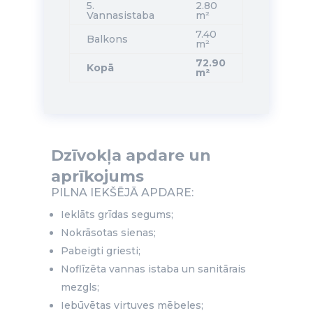
5.
2.80
Vannasistaba
m²
7.40
Balkons
m²
72.90
Kopā
m²
Dzīvokļa apdare un
aprīkojums
PILNA IEKŠĒJĀ APDARE:
Ieklāts grīdas segums;
Nokrāsotas sienas;
Pabeigti griesti;
Noflīzēta vannas istaba un sanitārais
mezgls;
Iebūvētas virtuves mēbeles;