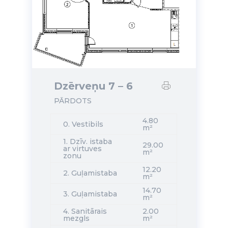
Dzērveņu 7 – 6
PĀRDOTS
4.80
0. Vestibils
m²
1. Dzīv. istaba
29.00
ar virtuves
m²
zonu
12.20
2. Guļamistaba
m²
14.70
3. Guļamistaba
m²
4. Sanitārais
2.00
mezgls
m²