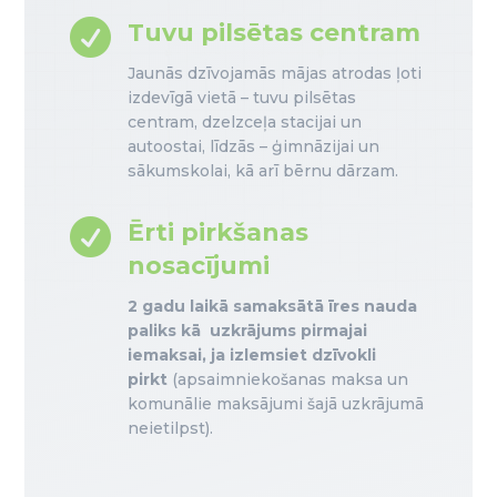

Tuvu pilsētas centram
Jaunās dzīvojamās mājas atrodas ļoti
izdevīgā vietā – tuvu pilsētas
centram, dzelzceļa stacijai un
autoostai, līdzās – ģimnāzijai un
sākumskolai, kā arī bērnu dārzam.

Ērti pirkšanas
nosacījumi
2 gadu laikā samaksātā īres nauda
paliks kā uzkrājums pirmajai
iemaksai, ja izlemsiet dzīvokli
pirkt
(apsaimniekošanas maksa un
komunālie maksājumi šajā uzkrājumā
neietilpst).