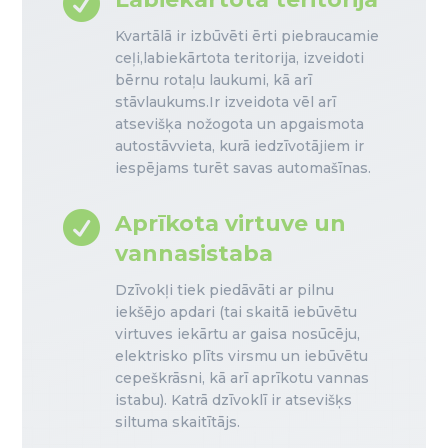

Kvartālā ir izbūvēti ērti piebraucamie
ceļi,labiekārtota teritorija, izveidoti
bērnu rotaļu laukumi, kā arī
stāvlaukums.Ir izveidota vēl arī
atsevišķa nožogota un apgaismota
autostāvvieta, kurā iedzīvotājiem ir
iespējams turēt savas automašīnas.

Aprīkota virtuve un
vannasistaba
Dzīvokļi tiek piedāvāti ar pilnu
iekšējo apdari (tai skaitā iebūvētu
virtuves iekārtu ar gaisa nosūcēju,
elektrisko plīts virsmu un iebūvētu
cepeškrāsni, kā arī aprīkotu vannas
istabu). Katrā dzīvoklī ir atsevišķs
siltuma skaitītājs.