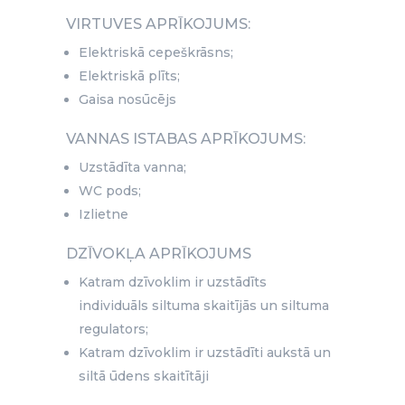
VIRTUVES APRĪKOJUMS:
Elektriskā cepeškrāsns;
Elektriskā plīts;
Gaisa nosūcējs
VANNAS ISTABAS APRĪKOJUMS:
Uzstādīta vanna;
WC pods;
Izlietne
DZĪVOKĻA APRĪKOJUMS
Katram dzīvoklim ir uzstādīts
individuāls siltuma skaitījās un siltuma
regulators;
Katram dzīvoklim ir uzstādīti aukstā un
siltā ūdens skaitītāji