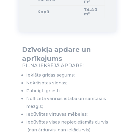
m²
74.40
Kopā
m²
Dzīvokļa apdare un
aprīkojums
PILNA IEKŠĒJĀ APDARE:
Ieklāts grīdas segums;
Nokrāsotas sienas;
Pabeigti griesti;
Noflīzēta vannas istaba un sanitārais
mezgls;
Iebūvētas virtuves mēbeles;
Iebūvētas visas nepieciešamās durvis
(gan ārdurvis, gan iekšdurvis)