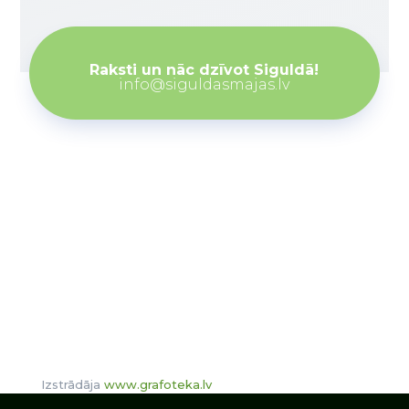
Raksti un nāc dzīvot Siguldā!
info@siguldasmajas.lv
Izstrādāja
www.grafoteka.lv