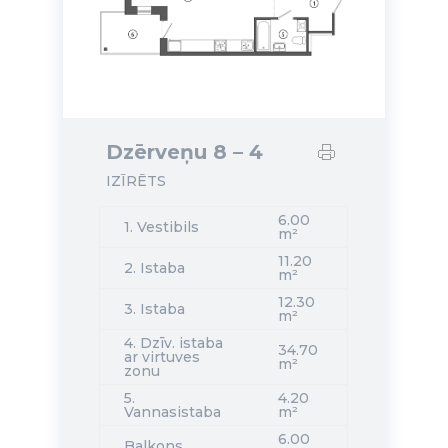
Dzērveņu 8 – 4
IZĪRĒTS
6.00
1. Vestibils
m²
11.20
2. Istaba
m²
12.30
3. Istaba
m²
4. Dzīv. istaba
34.70
ar virtuves
m²
zonu
5.
4.20
Vannasistaba
m²
6.00
Balkons