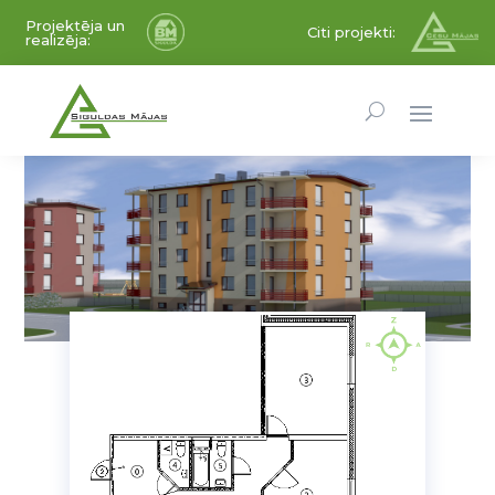
Projektēja un
Citi projekti:
realizēja: