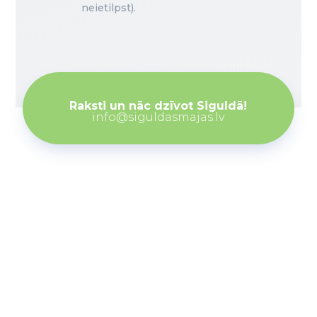
neietilpst).
Raksti un nāc dzīvot Siguldā!
info@siguldasmajas.lv