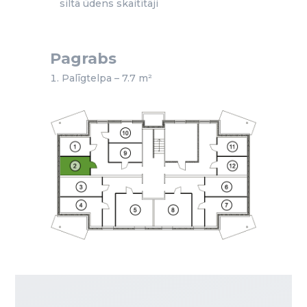
siltā ūdens skaitītāji
Pagrabs
Palīgtelpa – 7.7 m²