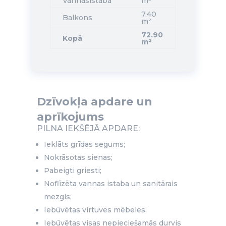
Vannasistaba
m²
7.40
Balkons
m²
72.90
Kopā
m²
Dzīvokļa apdare un
aprīkojums
PILNA IEKŠĒJĀ APDARE:
Ieklāts grīdas segums;
Nokrāsotas sienas;
Pabeigti griesti;
Noflīzēta vannas istaba un sanitārais
mezgls;
Iebūvētas virtuves mēbeles;
Iebūvētas visas nepieciešamās durvis