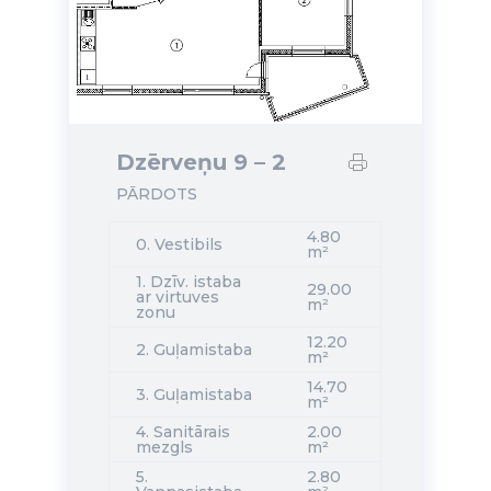
Dzērveņu 9 – 2
PĀRDOTS
4.80
0. Vestibils
m²
1. Dzīv. istaba
29.00
ar virtuves
m²
zonu
12.20
2. Guļamistaba
m²
14.70
3. Guļamistaba
m²
4. Sanitārais
2.00
mezgls
m²
5.
2.80