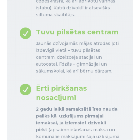
cepeškrāsni, kā arī aprīkotu vannas
istabu). Katrā dzīvoklī ir atsevišķs
siltuma skaitītājs.

Tuvu pilsētas centram
Jaunās dzīvojamās mājas atrodas ļoti
izdevīgā vietā – tuvu pilsētas
centram, dzelzceļa stacijai un
autoostai, līdzās – ģimnāzijai un
sākumskolai, kā arī bērnu dārzam.

Ērti pirkšanas
nosacījumi
2 gadu laikā samaksātā īres nauda
paliks kā uzkrājums pirmajai
iemaksai, ja izlemsiet dzīvokli
pirkt
(apsaimniekošanas maksa un
komunālie maksājumi šajā uzkrājumā