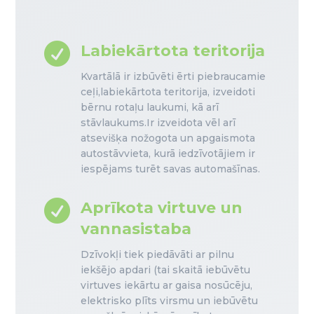

Labiekārtota teritorija
Kvartālā ir izbūvēti ērti piebraucamie
ceļi,labiekārtota teritorija, izveidoti
bērnu rotaļu laukumi, kā arī
stāvlaukums.Ir izveidota vēl arī
atsevišķa nožogota un apgaismota
autostāvvieta, kurā iedzīvotājiem ir
iespējams turēt savas automašīnas.

Aprīkota virtuve un
vannasistaba
Dzīvokļi tiek piedāvāti ar pilnu
iekšējo apdari (tai skaitā iebūvētu
virtuves iekārtu ar gaisa nosūcēju,
elektrisko plīts virsmu un iebūvētu