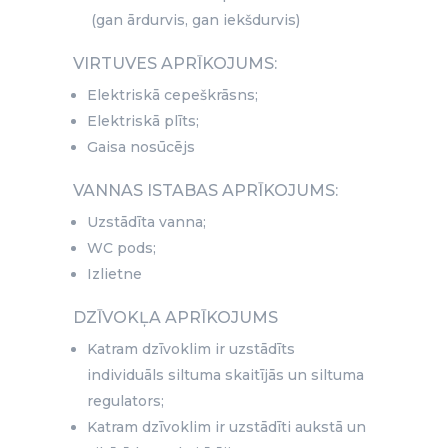
(gan ārdurvis, gan iekšdurvis)
VIRTUVES APRĪKOJUMS:
Elektriskā cepeškrāsns;
Elektriskā plīts;
Gaisa nosūcējs
VANNAS ISTABAS APRĪKOJUMS:
Uzstādīta vanna;
WC pods;
Izlietne
DZĪVOKĻA APRĪKOJUMS
Katram dzīvoklim ir uzstādīts
individuāls siltuma skaitījās un siltuma
regulators;
Katram dzīvoklim ir uzstādīti aukstā un