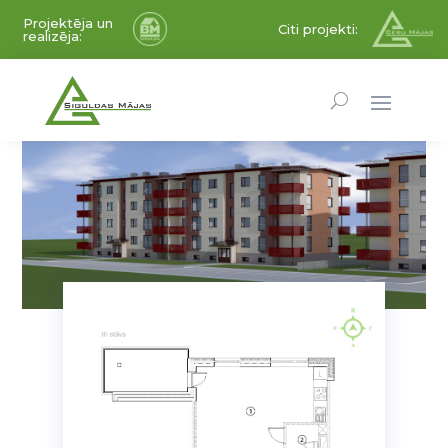
Projektēja un
Citi projekti:
realizēja: