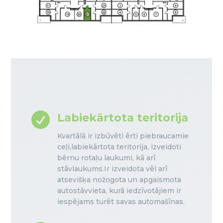

Labiekārtota teritorija
Kvartālā ir izbūvēti ērti piebraucamie
ceļi,labiekārtota teritorija, izveidoti
bērnu rotaļu laukumi, kā arī
stāvlaukums.Ir izveidota vēl arī
atsevišķa nožogota un apgaismota
autostāvvieta, kurā iedzīvotājiem ir
iespējams turēt savas automašīnas.