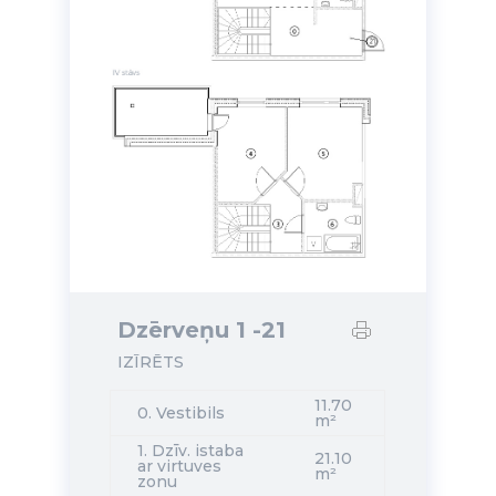
Dzērveņu 1 -21
IZĪRĒTS
11.70
0. Vestibils
m²
1. Dzīv. istaba
21.10
ar virtuves
m²
zonu