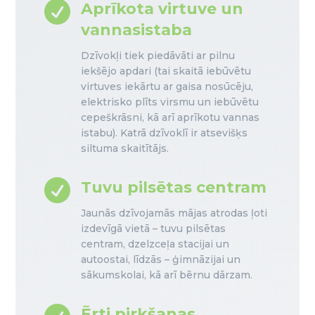

Aprīkota virtuve un
vannasistaba
Dzīvokļi tiek piedāvāti ar pilnu
iekšējo apdari (tai skaitā iebūvētu
virtuves iekārtu ar gaisa nosūcēju,
elektrisko plīts virsmu un iebūvētu
cepeškrāsni, kā arī aprīkotu vannas
istabu). Katrā dzīvoklī ir atsevišķs
siltuma skaitītājs.

Tuvu pilsētas centram
Jaunās dzīvojamās mājas atrodas ļoti
izdevīgā vietā – tuvu pilsētas
centram, dzelzceļa stacijai un
autoostai, līdzās – ģimnāzijai un
sākumskolai, kā arī bērnu dārzam.
Ērti pirkšanas