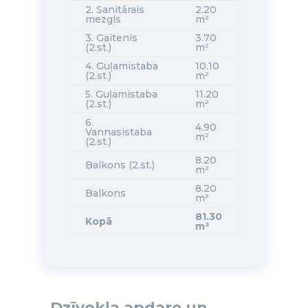
2. Sanitārais
2.20
mezgls
m²
3. Gaitenis
3.70
(2.st.)
m²
4. Guļamistaba
10.10
(2.st.)
m²
5. Guļamistaba
11.20
(2.st.)
m²
6.
4.90
Vannasistaba
m²
(2.st.)
8.20
Balkons (2.st.)
m²
8.20
Balkons
m²
81.30
Kopā
m²
Dzīvokļa apdare un