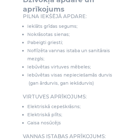
aprīkojums
PILNA IEKŠĒJĀ APDARE:
Ieklāts grīdas segums;
Nokrāsotas sienas;
Pabeigti griesti;
Noflīzēta vannas istaba un sanitārais
mezgls;
Iebūvētas virtuves mēbeles;
Iebūvētas visas nepieciešamās durvis
(gan ārdurvis, gan iekšdurvis)
VIRTUVES APRĪKOJUMS:
Elektriskā cepeškrāsns;
Elektriskā plīts;
Gaisa nosūcējs
VANNAS ISTABAS APRĪKOJUMS: