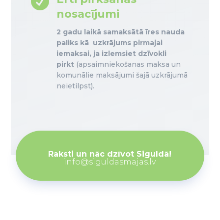

nosacījumi
2 gadu laikā samaksātā īres nauda
paliks kā uzkrājums pirmajai
iemaksai, ja izlemsiet dzīvokli
pirkt
(apsaimniekošanas maksa un
komunālie maksājumi šajā uzkrājumā
neietilpst).
Raksti un nāc dzīvot Siguldā!
info@siguldasmajas.lv