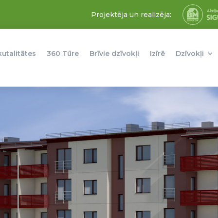
Projektēja un realizēja:
kutalitātes
360 Tūre
Brīvie dzīvokļi
Izīrē
Dzīvokļi