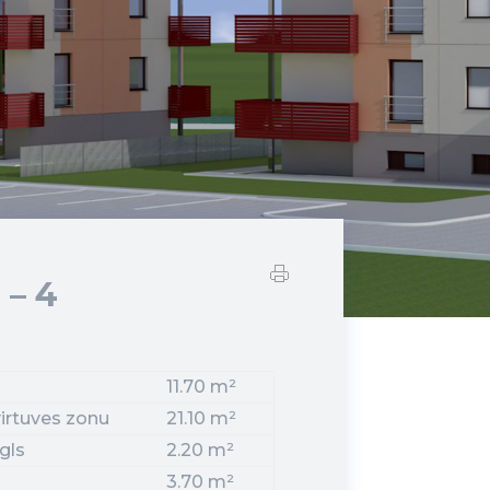
 – 4
11.70 m²
 virtuves zonu
21.10 m²
gls
2.20 m²
3.70 m²