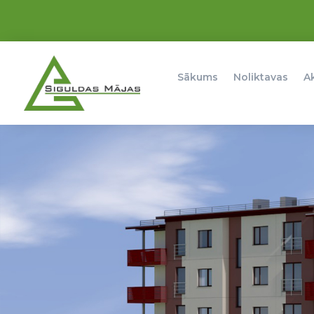
Sākums
Noliktavas
A