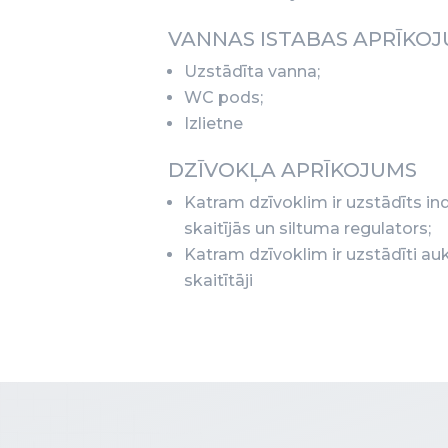
VANNAS ISTABAS APRĪKOJ
Uzstādīta vanna;
WC pods;
Izlietne
DZĪVOKĻA APRĪKOJUMS
Katram dzīvoklim ir uzstādīts in
skaitījās un siltuma regulators;
Katram dzīvoklim ir uzstādīti au
skaitītāji