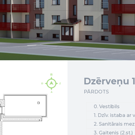
Dzērveņu 1
PĀRDOTS
0. Vestibils
1. Dzīv. istaba ar
2. Sanitārais mez
3. Gaitenis (2.st.)