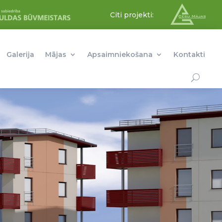
Citi projekti:
Galerija
Mājas
Apsaimniekošana
Kontakti