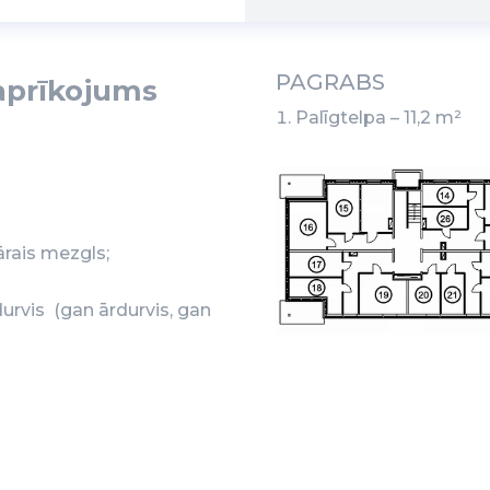
PAGRABS
aprīkojums
Palīgtelpa – 11,2 m²
ārais mezgls;
urvis (gan ārdurvis, gan