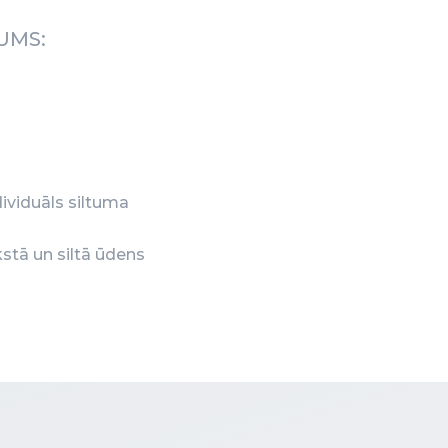
UMS:
dividuāls siltuma
kstā un siltā ūdens