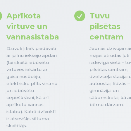


Aprīkota
Tuvu
virtuve un
pilsētas
vannasistaba
centram
Dzīvokļi tiek piedāvāti
Jaunās dzīvojamā
ar pilnu iekšējo apdari
mājas atrodas ļoti
(tai skaitā iebūvētu
izdevīgā vietā – t
virtuves iekārtu ar
pilsētas centram,
gaisa nosūcēju,
dzelzceļa stacijai 
elektrisko plīts virsmu
autoostai, līdzās –
un iebūvētu
ģimnāzijai un
cepeškrāsni, kā arī
sākumskolai, kā ar
aprīkotu vannas
bērnu dārzam.
istabu). Katrā dzīvoklī
ir atsevišķs siltuma
skaitītājs.