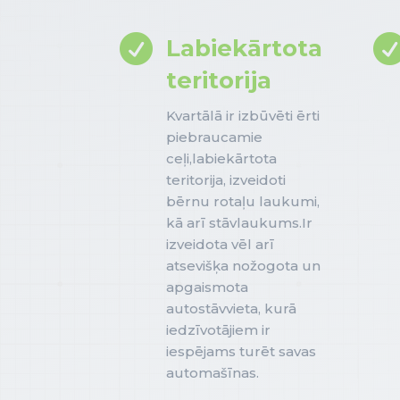

Labiekārtota
teritorija
Kvartālā ir izbūvēti ērti
piebraucamie
ceļi,labiekārtota
teritorija, izveidoti
bērnu rotaļu laukumi,
kā arī stāvlaukums.Ir
izveidota vēl arī
atsevišķa nožogota un
apgaismota
autostāvvieta, kurā
iedzīvotājiem ir
iespējams turēt savas
automašīnas.