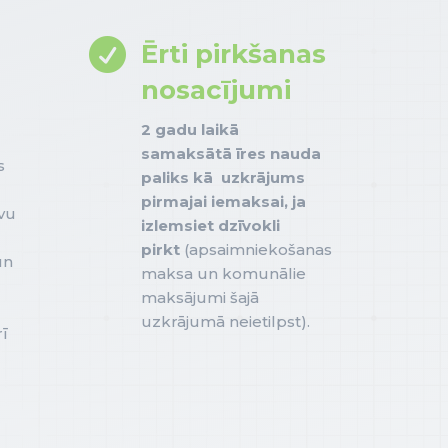

Ērti pirkšanas
nosacījumi
2 gadu laikā
samaksātā īres nauda
s
paliks kā uzkrājums
pirmajai iemaksai, ja
uvu
izlemsiet dzīvokli
pirkt
(apsaimniekošanas
un
maksa un komunālie
maksājumi šajā
uzkrājumā neietilpst).
ī