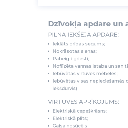
Dzīvokļa apdare un 
PILNA IEKŠĒJĀ APDARE:
Ieklāts grīdas segums;
Nokrāsotas sienas;
Pabeigti griesti;
Noflīzēta vannas istaba un sanit
Iebūvētas virtuves mēbeles;
Iebūvētas visas nepieciešamās d
iekšdurvis)
VIRTUVES APRĪKOJUMS:
Elektriskā cepeškrāsns;
Elektriskā plīts;
Gaisa nosūcējs