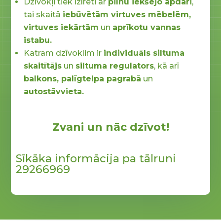
Dzīvokļi tiek izīrēti ar
pilnu iekšējo apdari
,
tai skaitā
iebūvētām virtuves mēbelēm,
virtuves iekārtām
un
aprīkotu vannas
istabu.
Katram dzīvoklim ir
individuāls siltuma
skaitītājs
un
siltuma regulators
, kā arī
balkons, palīgtelpa pagrabā
un
autostāvvieta.
Zvani un nāc dzīvot!
Sīkāka informācija pa tālruni
29266969