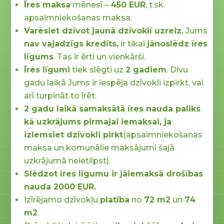
Īres maksa
mēnesī –
450 EUR
, t.sk.
apsaimniekošanas maksa.
Varēsiet dzīvot jaunā dzīvoklī uzreiz.
Jums
nav vajadzīgs kredīts,
ir tikai
jānoslēdz īres
līgums
. Tas ir ērti un vienkārši.
Īres līgumi
tiek slēgti uz
2 gadiem
. Divu
gadu laikā Jums ir iespēja dzīvokli izpirkt, vai
arī turpināt to īrēt.
2 gadu laikā samaksātā īres nauda paliks
kā uzkrājums pirmajai iemaksai, ja
izlemsiet dzīvokli pirkt
(apsaimniekošanas
maksa un komunālie maksājumi šajā
uzkrājumā neietilpst).
Slēdzot īres līgumu ir jāiemaksā drošības
nauda 2000 EUR.
Izīrējamo dzīvokļu
platība
no
72 m2
un
74
m2
.