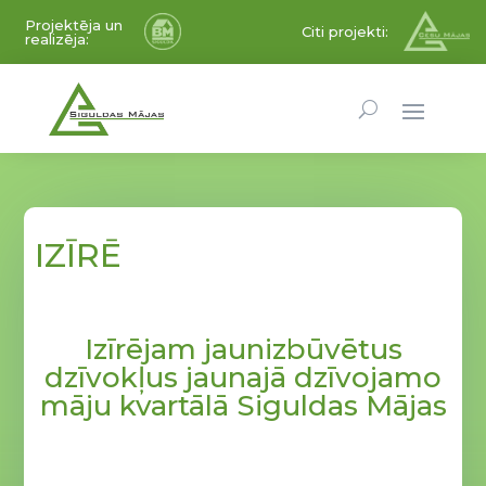
Projektēja un
Citi projekti:
realizēja:
IZĪRĒ
Izīrējam jaunizbūvētus
dzīvokļus jaunajā dzīvojamo
māju kvartālā Siguldas Mājas