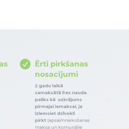

as
Ērti pirkšanas
nosacījumi
2 gadu laikā
samaksātā īres nauda
u
paliks kā uzkrājums
pirmajai iemaksai, ja
izlemsiet dzīvokli
pirkt
(apsaimniekošanas
maksa un komunālie