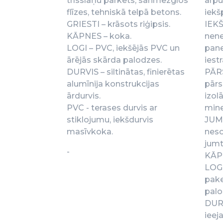
trīsslāņu parkets, sanmezglos
ārpu
flīzes, tehniskā telpā betons.
iekš
GRIESTI – krāsots riģipsis.
IEKŠ
KĀPNES – koka.
nene
LOGI – PVC, iekšējās PVC un
pane
ārējās skārda palodzes.
iest
DURVIS – siltinātas, finierētas
PĀR
alumīnija konstrukcijas
pārs
ārdurvis.
izol
PVC - terases durvis ar
mine
stiklojumu, iekšdurvis
JUM
masīvkoka.
neso
jum
-
KĀPN
LOGI
pake
palo
DURV
ieej