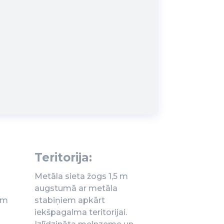
Teritorija:
Metāla sieta žogs 1,5 m
augstumā ar metāla
em
stabiņiem apkārt
iekšpagalma teritorijai.