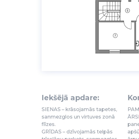
Iekšējā apdare:
Kon
SIENAS – krāsojamās tapetes,
PAMA
sanmezglos un virtuves zonā
ĀRSI
flīzes.
paneļ
GRĪDAS – dzīvojamās telpās
apšū