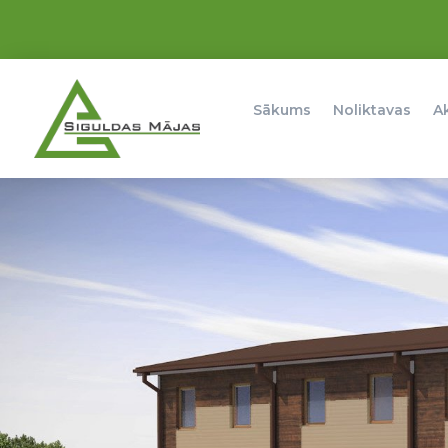
Sākums
Noliktavas
A