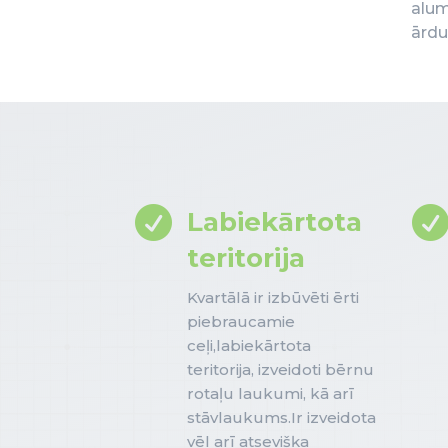
alum
ārdu

Labiekārtota
teritorija
Kvartālā ir izbūvēti ērti
piebraucamie
ceļi,labiekārtota
teritorija, izveidoti bērnu
rotaļu laukumi, kā arī
stāvlaukums.Ir izveidota
vēl arī atsevišķa