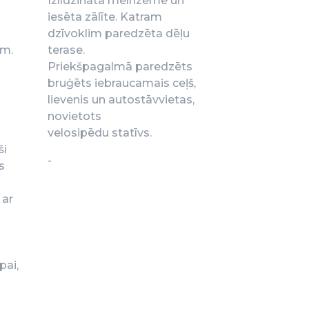
Izlīdzināta melnzeme un
iesēta zālīte. Katram
dzīvoklim paredzēta dēļu
em.
terase.
Priekšpagalmā paredzēts
bruģēts iebraucamais ceļš,
lievenis un autostāvvietas,
novietots
velosipēdu statīvs.
ši
-
s
 ar
pai,