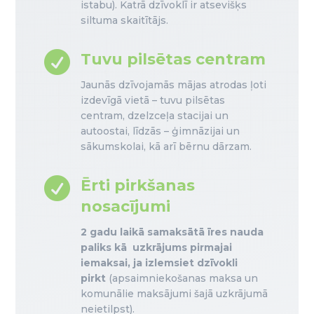
istabu). Katrā dzīvoklī ir atsevišķs
siltuma skaitītājs.

Tuvu pilsētas centram
Jaunās dzīvojamās mājas atrodas ļoti
izdevīgā vietā – tuvu pilsētas
centram, dzelzceļa stacijai un
autoostai, līdzās – ģimnāzijai un
sākumskolai, kā arī bērnu dārzam.

Ērti pirkšanas
nosacījumi
2 gadu laikā samaksātā īres nauda
paliks kā uzkrājums pirmajai
iemaksai, ja izlemsiet dzīvokli
pirkt
(apsaimniekošanas maksa un
komunālie maksājumi šajā uzkrājumā
neietilpst).