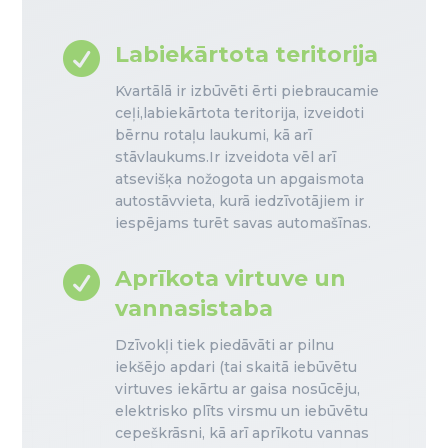

Labiekārtota teritorija
Kvartālā ir izbūvēti ērti piebraucamie
ceļi,labiekārtota teritorija, izveidoti
bērnu rotaļu laukumi, kā arī
stāvlaukums.Ir izveidota vēl arī
atsevišķa nožogota un apgaismota
autostāvvieta, kurā iedzīvotājiem ir
iespējams turēt savas automašīnas.

Aprīkota virtuve un
vannasistaba
Dzīvokļi tiek piedāvāti ar pilnu
iekšējo apdari (tai skaitā iebūvētu
virtuves iekārtu ar gaisa nosūcēju,
elektrisko plīts virsmu un iebūvētu
cepeškrāsni, kā arī aprīkotu vannas