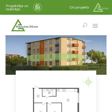
Projektēja un
Citi projekti:
realizēja: