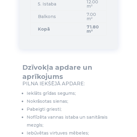
12.00
5. Istaba
m²
7.00
Balkons
m²
71.80
Kopā
m²
Dzīvokļa apdare un
aprīkojums
PILNA IEKŠĒJĀ APDARE:
Ieklāts grīdas segums;
Nokrāsotas sienas;
Pabeigti griesti;
Noflīzēta vannas istaba un sanitārais
mezgls;
Iebūvētas virtuves mēbeles;