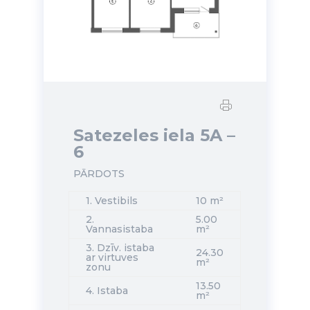
Satezeles iela 5A –
6
PĀRDOTS
1. Vestibils
10 m²
2.
5.00
Vannasistaba
m²
3. Dzīv. istaba
24.30
ar virtuves
m²
zonu
13.50
4. Istaba
m²