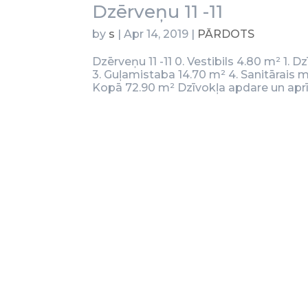
Dzērveņu 11 -11
by
s
|
Apr 14, 2019
|
PĀRDOTS
Dzērveņu 11 -11 0. Vestibils 4.80 m² 1. 
3. Guļamistaba 14.70 m² 4. Sanitārais 
Kopā 72.90 m² Dzīvokļa apdare un ap