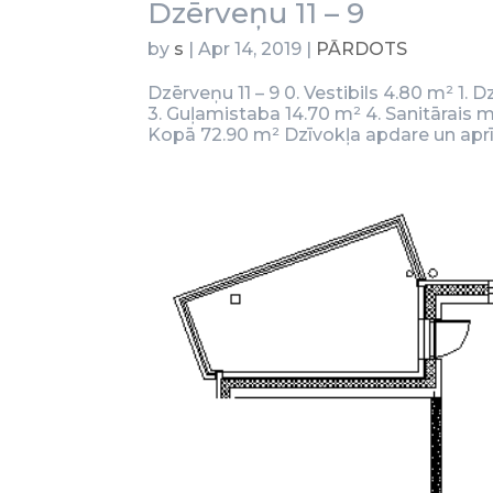
Dzērveņu 11 – 9
by
s
|
Apr 14, 2019
|
PĀRDOTS
Dzērveņu 11 – 9 0. Vestibils 4.80 m² 1. 
3. Guļamistaba 14.70 m² 4. Sanitārais 
Kopā 72.90 m² Dzīvokļa apdare un ap