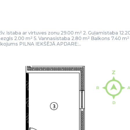
Dzīv. istaba ar virtuves zonu 29.00 m² 2. Guļamistaba 12.
mezgls 2.00 m² 5. Vannasistaba 2.80 m² Balkons 7.40 m²
rīkojums PILNA IEKŠĒJĀ APDARE:...