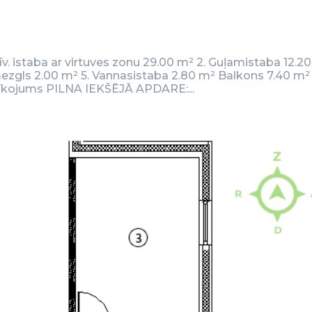
Dzīv. istaba ar virtuves zonu 29.00 m² 2. Guļamistaba 12.2
mezgls 2.00 m² 5. Vannasistaba 2.80 m² Balkons 7.40 m²
rīkojums PILNA IEKŠĒJĀ APDARE:...