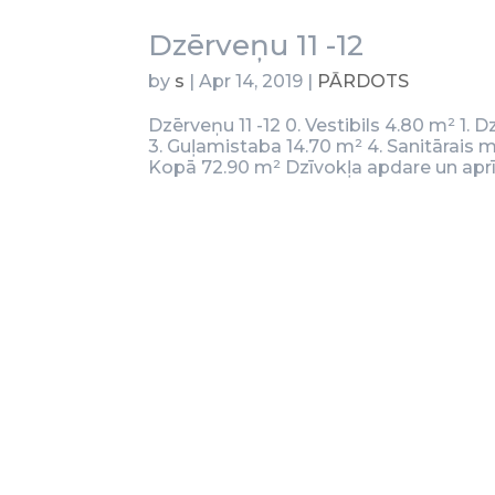
Dzērveņu 11 -12
by
s
|
Apr 14, 2019
|
PĀRDOTS
Dzērveņu 11 -12 0. Vestibils 4.80 m² 1. 
3. Guļamistaba 14.70 m² 4. Sanitārais 
Kopā 72.90 m² Dzīvokļa apdare un ap