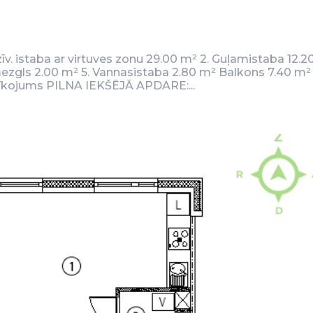
Dzīv. istaba ar virtuves zonu 29.00 m² 2. Guļamistaba 12.
mezgls 2.00 m² 5. Vannasistaba 2.80 m² Balkons 7.40 m²
rīkojums PILNA IEKŠĒJĀ APDARE:...