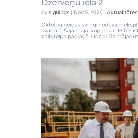
Dzērveņu ielā 2
by
siguldas
|
Nov 5, 2024
|
Aktualitātes
Oktobra beigās svinīgi nodevām ekspl
kvartālā. Šajā mājā kopumā ir 16 trīs i
palīgtelpa pagrabā. Līdz ar šīs mājas 