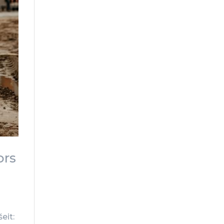
ors
eit: