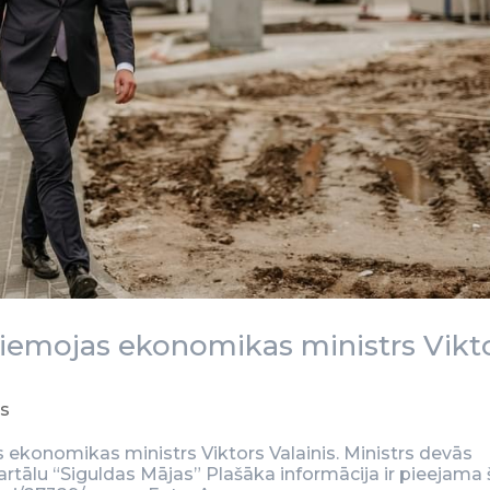
ciemojas ekonomikas ministrs Vikt
es
s ekonomikas ministrs Viktors Valainis. Ministrs devās
ālu “Siguldas Mājas” Plašāka informācija ir pieejama š