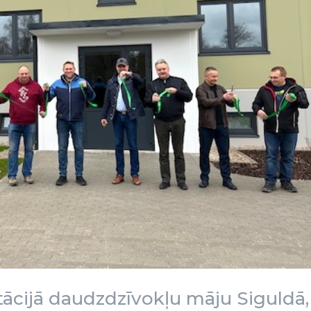
ācijā daudzdzīvokļu māju Siguldā,