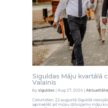
Siguldas Māju kvartālā 
Valainis
by
siguldas
|
Aug 27, 2024
|
Aktualitāt
Ceturtdien, 22.augustā Siguldā viesojā
apmeklēt arī mūsu dzīvojamo māju kvart