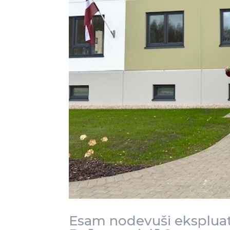
Esam nodevuši ekspluat