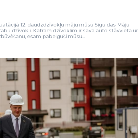
uatācijā 12. daudzdzīvokļu māju mūsu Siguldas Māju
stabu dzīvokļi. Katram dzīvoklim ir sava auto stāvvieta u
uzbūvēšanu, esam pabeiguši mūsu...